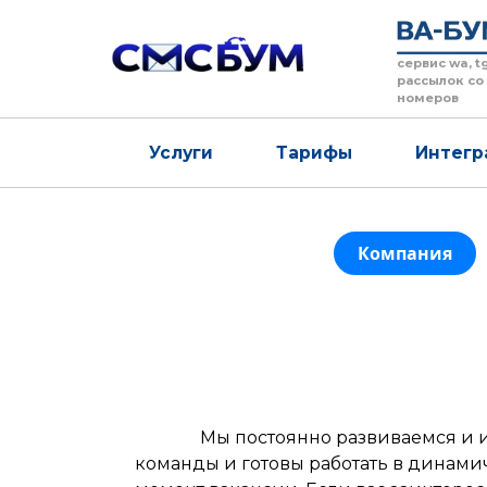
сервис wa, t
рассылок со
номеров
Услуги
Тарифы
Интегр
Компания
Мы постоянно развиваемся и ищ
команды и готовы работать в динами